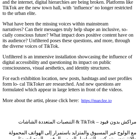
and the internet, digital hierarchies are being broken. Platforms like
TikTok are the new town hall, with ‘influence’ no longer restricted
to the urban elite.
What have been the missing voices within mainstream
narratives? Can their messages truly help shape an inclusive, so-
cially conscious future?
What impact does positive content have on
its audience? Unfiltered poses these questions, and more, through
the diverse voices of TikTok.
Unfiltered is an immersive installation showcasing the influence of
digital accessibility and questioning its impact on public
consciousness, visual aesthetics, and identity structures.
For each exhibition location, new posts, hashtags and user profiles
form lo- cal TikToker are researched. And new questions are
formulated which appear in large letters in front of the videos.
https://marclee.io
More about the artist, please click here:
مراكش بدون قيود – TikTok & التنصبات المتعددة الشاشات
مع الولوج غير المسبوق والمتزايد باستمرار إلى الهواتف المحمولة
والإنترنت ، يتم كسر التسلسل الهرمي الرقمي. المنصات مثل