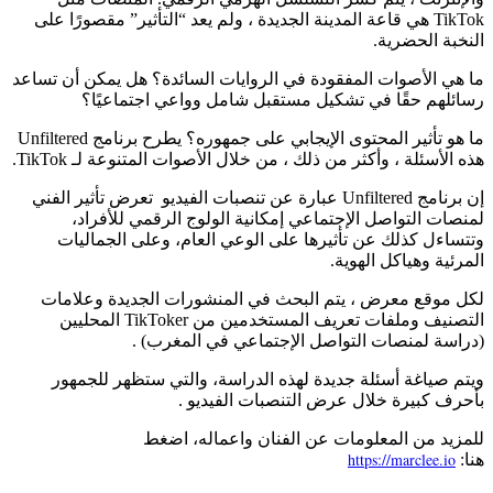
TikTok هي قاعة المدينة الجديدة ، ولم يعد “التأثير” مقصورًا على
النخبة الحضرية.
ما هي الأصوات المفقودة في الروايات السائدة؟ هل يمكن أن تساعد
رسائلهم حقًا في تشكيل مستقبل شامل وواعي اجتماعيًا؟
ما هو تأثير المحتوى الإيجابي على جمهوره؟ يطرح برنامج Unfiltered
هذه الأسئلة ، وأكثر من ذلك ، من خلال الأصوات المتنوعة لـ TikTok.
إن برنامج Unfiltered عبارة عن تنصبات الفيديو تعرض تأثير الفني
لمنصات التواصل الإجتماعي إمكانية الولوج الرقمي للأفراد،
وتتساءل كذلك عن تأثيرها على الوعي العام، وعلى الجماليات
المرئية وهياكل الهوية.
لكل موقع معرض ، يتم البحث في المنشورات الجديدة وعلامات
التصنيف وملفات تعريف المستخدمين من TikToker المحليين
(دراسة لمنصات التواصل الإجتماعي في المغرب) .
ويتم صياغة أسئلة جديدة لهذه الدراسة، والتي ستظهر للجمهور
بأحرف كبيرة خلال عرض التنصبات الفيديو .
للمزيد من المعلومات عن الفنان واعماله، اضغط
https://marclee.io
هنا: