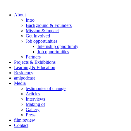
About
Intro
Background & Founders
Mission & Impact
Get Involved
Job opportunities
Internship opportunity
Job opportunities
Partners
Projects & Exhibitions
Learning & Education
Residency
amlpodcast
Media
testimonies of change
Articles
Interviews
Making of
Gallery
Press
film review
Contact