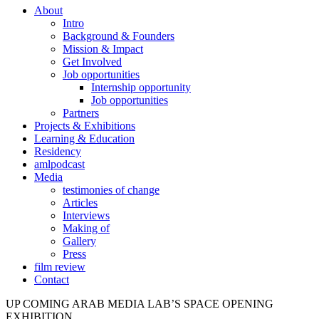
About
Intro
Background & Founders
Mission & Impact
Get Involved
Job opportunities
Internship opportunity
Job opportunities
Partners
Projects & Exhibitions
Learning & Education
Residency
amlpodcast
Media
testimonies of change
Articles
Interviews
Making of
Gallery
Press
film review
Contact
UP COMING ARAB MEDIA LAB’S SPACE OPENING
EXHIBITION