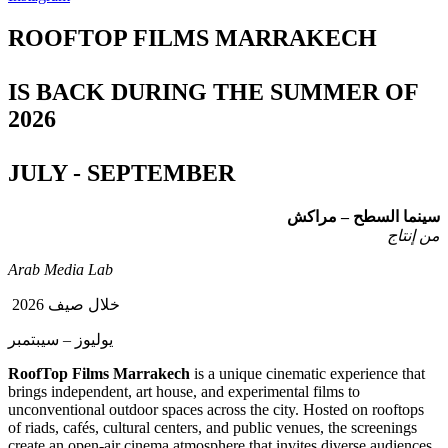
ROOFTOP FILMS MARRAKECH
IS BACK DURING THE SUMMER OF
2026
JULY - SEPTEMBER
سينما السطح – مراكش
من إنتاج
Arab Media Lab
خلال صيف 2026
يوليوز – سيبتمبر
RoofTop Films Marrakech
is a unique cinematic experience that
brings independent, art house, and experimental films to
unconventional outdoor spaces across the city. Hosted on rooftops
of riads, cafés, cultural centers, and public venues, the screenings
create an open-air cinema atmosphere that invites diverse audiences