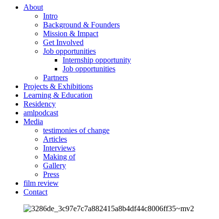
About
Intro
Background & Founders
Mission & Impact
Get Involved
Job opportunities
Internship opportunity
Job opportunities
Partners
Projects & Exhibitions
Learning & Education
Residency
amlpodcast
Media
testimonies of change
Articles
Interviews
Making of
Gallery
Press
film review
Contact