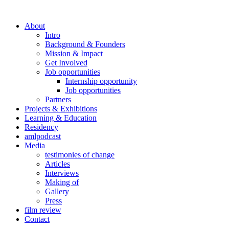
About
Intro
Background & Founders
Mission & Impact
Get Involved
Job opportunities
Internship opportunity
Job opportunities
Partners
Projects & Exhibitions
Learning & Education
Residency
amlpodcast
Media
testimonies of change
Articles
Interviews
Making of
Gallery
Press
film review
Contact