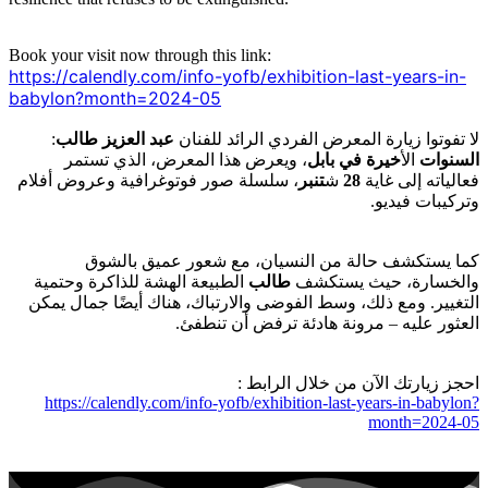
Book your visit now through this link:
https://calendly.com/info-yofb/exhibition-last-years-in-
babylon?month=2024-05
:
عبد العزيز طالب
لا تفوتوا زيارة المعرض الفردي الرائد للفنان
ويعرض هذا المعرض، الذي تستمر
،
خيرة في بابل
الأ
السنوات
، سلسلة صور فوتوغرافية وعروض أفلام
تنبر
ش
28
فعالياته إلى غاية
وتركيبات فيديو.
كما يستكشف حالة من النسيان، مع شعور عميق بالشوق
والخسارة، حيث يستكشف
طالب
الطبيعة الهشة للذاكرة وحتمية
التغيير. ومع ذلك، وسط الفوضى والارتباك، هناك أيضًا جمال يمكن
العثور عليه – مرونة هادئة ترفض أن تنطفئ.
احجز زيارتك الآن من خلال الرابط :
https://calendly.com/info-yofb/exhibition-last-years-in-babylon?
month=2024-05