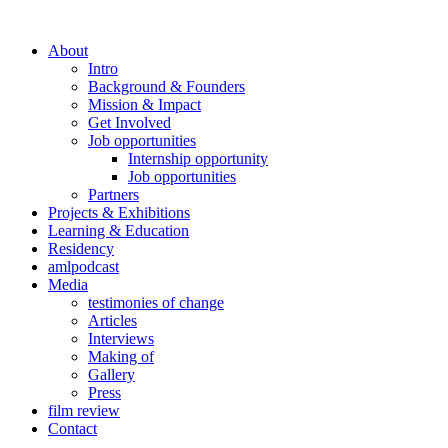
About
Intro
Background & Founders
Mission & Impact
Get Involved
Job opportunities
Internship opportunity
Job opportunities
Partners
Projects & Exhibitions
Learning & Education
Residency
amlpodcast
Media
testimonies of change
Articles
Interviews
Making of
Gallery
Press
film review
Contact