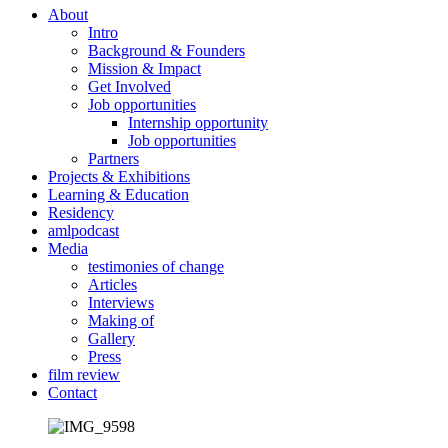
About
Intro
Background & Founders
Mission & Impact
Get Involved
Job opportunities
Internship opportunity
Job opportunities
Partners
Projects & Exhibitions
Learning & Education
Residency
amlpodcast
Media
testimonies of change
Articles
Interviews
Making of
Gallery
Press
film review
Contact